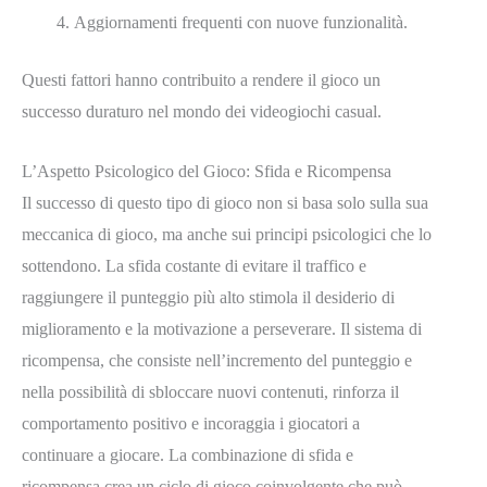
Aggiornamenti frequenti con nuove funzionalità.
Questi fattori hanno contribuito a rendere il gioco un
successo duraturo nel mondo dei videogiochi casual.
L’Aspetto Psicologico del Gioco: Sfida e Ricompensa
Il successo di questo tipo di gioco non si basa solo sulla sua
meccanica di gioco, ma anche sui principi psicologici che lo
sottendono. La sfida costante di evitare il traffico e
raggiungere il punteggio più alto stimola il desiderio di
miglioramento e la motivazione a perseverare. Il sistema di
ricompensa, che consiste nell’incremento del punteggio e
nella possibilità di sbloccare nuovi contenuti, rinforza il
comportamento positivo e incoraggia i giocatori a
continuare a giocare. La combinazione di sfida e
ricompensa crea un ciclo di gioco coinvolgente che può