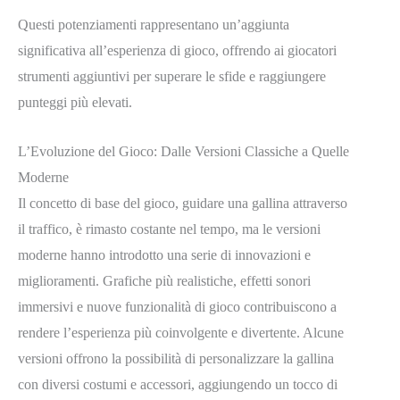
Questi potenziamenti rappresentano un’aggiunta
significativa all’esperienza di gioco, offrendo ai giocatori
strumenti aggiuntivi per superare le sfide e raggiungere
punteggi più elevati.
L’Evoluzione del Gioco: Dalle Versioni Classiche a Quelle
Moderne
Il concetto di base del gioco, guidare una gallina attraverso
il traffico, è rimasto costante nel tempo, ma le versioni
moderne hanno introdotto una serie di innovazioni e
miglioramenti. Grafiche più realistiche, effetti sonori
immersivi e nuove funzionalità di gioco contribuiscono a
rendere l’esperienza più coinvolgente e divertente. Alcune
versioni offrono la possibilità di personalizzare la gallina
con diversi costumi e accessori, aggiungendo un tocco di