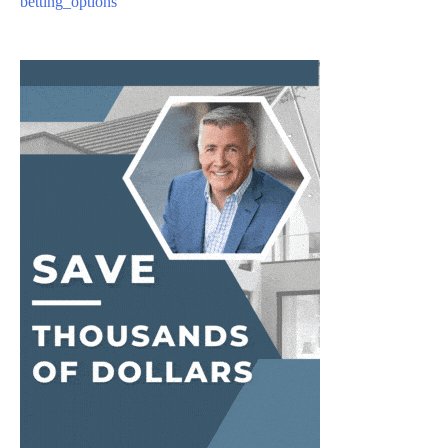
betting_options