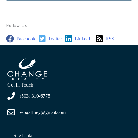
Follow Us
Facebook
Twitter
LinkedIn
RSS
Get In Touch!
(503) 310-6775
wpgaffney@gmail.com
Site Links