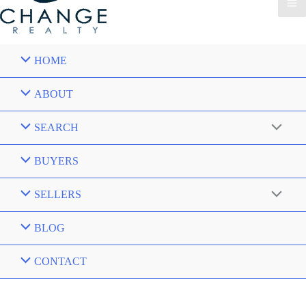
HOME
ABOUT
SEARCH
BUYERS
SELLERS
BLOG
CONTACT