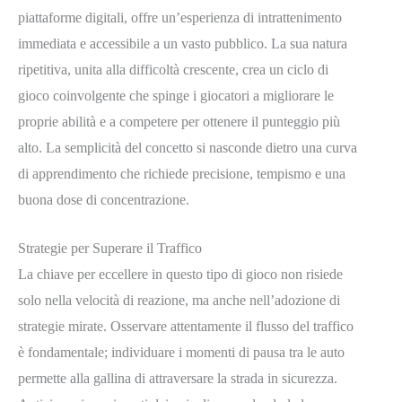
piattaforme digitali, offre un’esperienza di intrattenimento
immediata e accessibile a un vasto pubblico. La sua natura
ripetitiva, unita alla difficoltà crescente, crea un ciclo di
gioco coinvolgente che spinge i giocatori a migliorare le
proprie abilità e a competere per ottenere il punteggio più
alto. La semplicità del concetto si nasconde dietro una curva
di apprendimento che richiede precisione, tempismo e una
buona dose di concentrazione.
Strategie per Superare il Traffico
La chiave per eccellere in questo tipo di gioco non risiede
solo nella velocità di reazione, ma anche nell’adozione di
strategie mirate. Osservare attentamente il flusso del traffico
è fondamentale; individuare i momenti di pausa tra le auto
permette alla gallina di attraversare la strada in sicurezza.