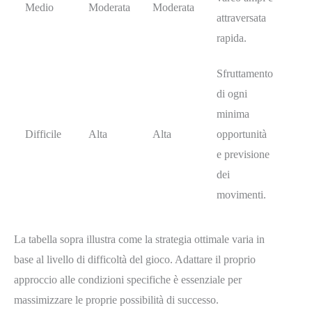
Medio
Moderata
Moderata
attraversata
rapida.
Sfruttamento
di ogni
minima
Difficile
Alta
Alta
opportunità
e previsione
dei
movimenti.
La tabella sopra illustra come la strategia ottimale varia in
base al livello di difficoltà del gioco. Adattare il proprio
approccio alle condizioni specifiche è essenziale per
massimizzare le proprie possibilità di successo.