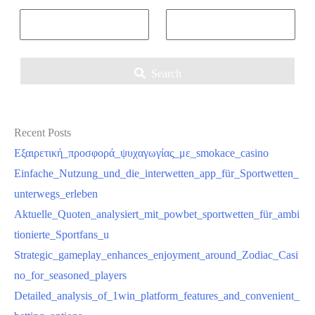
Listing
ID
Search
Recent Posts
Εξαιρετική_προσφορά_ψυχαγωγίας_με_smokace_casino
Einfache_Nutzung_und_die_interwetten_app_für_Sportwetten_
unterwegs_erleben
Aktuelle_Quoten_analysiert_mit_powbet_sportwetten_für_ambi
tionierte_Sportfans_u
Strategic_gameplay_enhances_enjoyment_around_Zodiac_Casi
no_for_seasoned_players
Detailed_analysis_of_1win_platform_features_and_convenient_