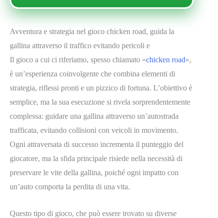
Avventura e strategia nel gioco chicken road, guida la
gallina attraverso il traffico evitando pericoli e
Il gioco a cui ci riferiamo, spesso chiamato «
chicken road
»,
è un’esperienza coinvolgente che combina elementi di
strategia, riflessi pronti e un pizzico di fortuna. L’obiettivo è
semplice, ma la sua esecuzione si rivela sorprendentemente
complessa: guidare una gallina attraverso un’autostrada
trafficata, evitando collisioni con veicoli in movimento.
Ogni attraversata di successo incrementa il punteggio del
giocatore, ma la sfida principale risiede nella necessità di
preservare le vite della gallina, poiché ogni impatto con
un’auto comporta la perdita di una vita.
Questo tipo di gioco, che può essere trovato su diverse