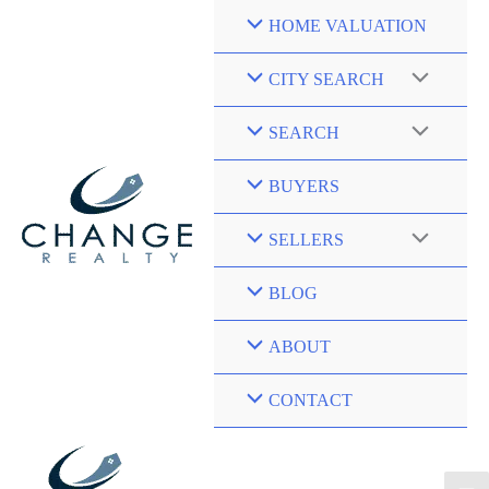
Skip
HOME VALUATION
to
content
CITY SEARCH
SEARCH
BUYERS
SELLERS
BLOG
ABOUT
CONTACT