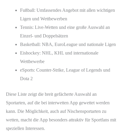
Fußball: Umfassendes Angebot mit allen wichtigen
Ligen und Wettbewerben
Tennis: Live-Wetten und eine große Auswahl an
Einzel- und Doppelsätzen
Basketball: NBA, EuroLeague und nationale Ligen
Eishockey: NHL, KHL und internationale
Wettbewerbe
eSports: Counter-Strike, League of Legends und
Dota 2
Diese Liste zeigt die breit gefächerte Auswahl an
Sportarten, auf die bei interwetten App gewettet werden
kann. Die Möglichkeit, auch auf Nischensportarten zu
wetten, macht die App besonders attraktiv für Sportfans mit
speziellen Interessen.