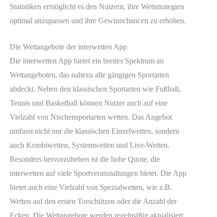
Statistiken ermöglicht es den Nutzern, ihre Wettstrategien
optimal anzupassen und ihre Gewinnchancen zu erhöhen.
Die Wettangebote der interwetten App
Die interwetten App bietet ein breites Spektrum an
Wettangeboten, das nahezu alle gängigen Sportarten
abdeckt. Neben den klassischen Sportarten wie Fußball,
Tennis und Basketball können Nutzer auch auf eine
Vielzahl von Nischensportarten wetten. Das Angebot
umfasst nicht nur die klassischen Einzelwetten, sondern
auch Kombiwetten, Systemwetten und Live-Wetten.
Besonders hervorzuheben ist die hohe Quote, die
interwetten auf viele Sportveranstaltungen bietet. Die App
bietet auch eine Vielzahl von Spezialwetten, wie z.B.
Wetten auf den ersten Torschützen oder die Anzahl der
Ecken. Die Wettangebote werden regelmäßig aktualisiert