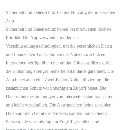
Sicherheit und Datenschutz bei der Nutzung der interwetten
App
Sicherheit und Datenschutz haben bei interwetten höchste
Priorität. Die App verwendet modernste
Verschlüsselungstechnologien, um die persönlichen Daten
und finanziellen Transaktionen der Nutzer zu schützen.
Interwetten verfügt über eine gültige Glücksspillizenz, die
die Einhaltung strenger Sicherheitsstandards garantiert. Die
App bietet auch eine Zwei-Faktor-Authentifizierung, die
zusätzlichen Schutz vor unbefugtem Zugriff bietet. Die
Datenschutzbestimmungen von interwetten sind transparent
und leicht verständlich. Die App speichert keine sensiblen
Daten auf dem Gerät des Nutzers, sondern auf sicheren
Servern, die vor unbefugtem Zugriff geschützt sind.