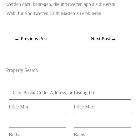
werden dazu beitragen, die interwetten app als die erste
Wahl für Sportwetten-Enthusiasten zu etablieren.
←
Previous Post
Next Post
→
Property Search
City,
Postal
Price Min
Price Max
Code,
Address,
or
Beds
Baths
Listing