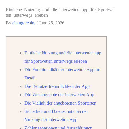
Einfache_Nutzung_und_die_interwetten_app_für_Sportwet
ten_unterwegs_erleben
By
changerealty
/
June 25, 2026
Einfache Nutzung und die interwetten app
für Sportwetten unterwegs erleben
Die Funktionalität der interwetten App im
Detail
Die Benutzerfreundlichkeit der App
Die Wettangebote der interwetten App
Die Vielfalt der angebotenen Sportarten
Sicherheit und Datenschutz bei der
Nutzung der interwetten App
Zahlungsoptionen und Auszahlungen