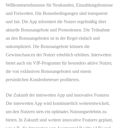
Willkommensbonusse für Neukunden, Einzahlungsbonusse
und Freiwetten. Die Bonusbedingungen sind transparent
und fair. Die App informiert die Nutzer regelmäßig über
aktuelle Bonusangebote und Promotionen. Die Teilnahme
an den Bonusangeboten ist in der Regel einfach und
unkompliziert. Die Bonusangebote können die
Gewinnchancen der Nutzer erheblich erhöhen. Interwetten
bietet auch ein VIP-Programm für besonders aktive Nutzer,
die von exklusiven Bonusangeboten und einem
persönlichen Kundenbetreuer profitieren.
Die Zukunft der interwetten App und innovative Features
Die interwetten App wird kontinuierlich weiterentwickelt,
um den Nutzern stets ein optimales Nutzungserlebnis zu
bieten. In Zukunft sind weitere innovative Features geplant,