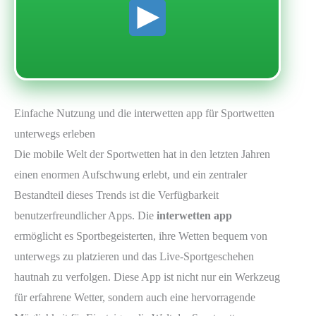
Einfache Nutzung und die interwetten app für Sportwetten
unterwegs erleben
Die mobile Welt der Sportwetten hat in den letzten Jahren
einen enormen Aufschwung erlebt, und ein zentraler
Bestandteil dieses Trends ist die Verfügbarkeit
benutzerfreundlicher Apps. Die
interwetten app
ermöglicht es Sportbegeisterten, ihre Wetten bequem von
unterwegs zu platzieren und das Live-Sportgeschehen
hautnah zu verfolgen. Diese App ist nicht nur ein Werkzeug
für erfahrene Wetter, sondern auch eine hervorragende