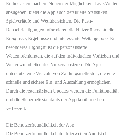
Enthusiasten machen. Neben der Möglichkeit, Live-Wetten
abzugeben, bietet die App auch detaillierte Statistiken,
Spielverläufe und Wettübersichten. Die Push-
Benachrichtigungen informieren die Nutzer über aktuelle
Ereignisse, Ergebnisse und interessante Wettangebote. Ein
besonderes Highlight ist die personalisierte
Wettempfehlungen, die auf den individuellen Vorlieben und
Wettgewohnheiten des Nutzers basieren. Die App
unterstützt eine Vielzahl von Zahlungsmethoden, die eine
schnelle und sichere Ein- und Auszahlung ermöglichen.
Durch die regelmäßigen Updates werden die Funktionalität
und die Sicherheitsstandards der App kontinuierlich
verbessert.
Die Benutzerfreundlichkeit der App
Die Benutzerfreundlichkeit der interwetten App ist ein